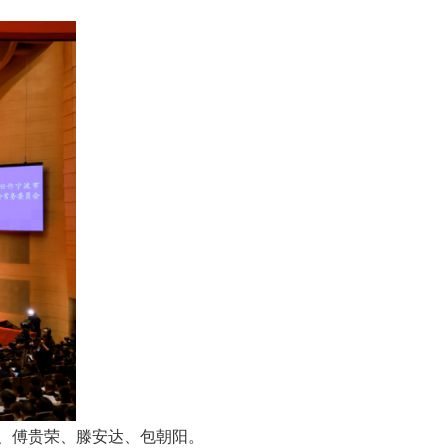
、傅贵荣、滕安达、包朝阳。