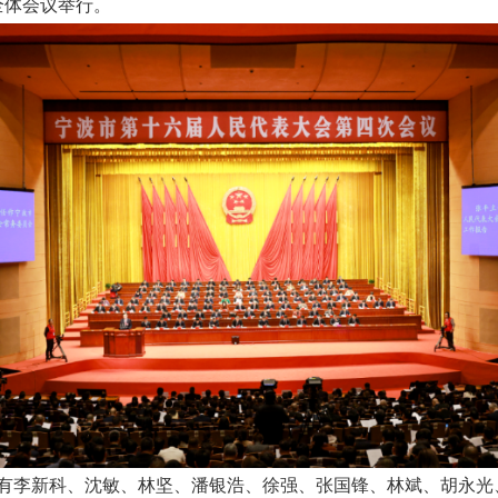
全体会议举行。
有李新科、沈敏、林坚、潘银浩、徐强、张国锋、林斌、胡永光