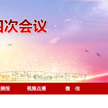
案摘报
视频点播
微 信