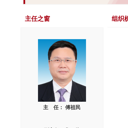
主任之窗
组织
主 任： 傅祖民