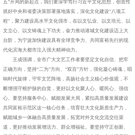
五”开局的新起点，我们要深学笃行习近平文化思想，创造性
抓好中央和省委决策部署落地落实，深化文化建设“八项工
程”，聚力建设高水平文化强市，在以文弘业、以文培元、以
文立心、以文铸魂上下功夫，奋力推动港城文化建设迈上大
台阶，为宁波加快建设具有全球竞争力、共同富裕先行的现
代化滨海大都市注入强大精神动力。
王成强调，全市广大文艺工作者要坚定文化自信、把牢
正确方向，坚持“二为”方向、“双百”方针，强化凝心铸魂，唱
响时代旋律，守牢文艺阵地，高扬社会主义核心价值观，不
断增强守根护脉的自觉，更好以文化聚人心、暖民心、强信
心。要坚持服务中心、赋能发展大局，紧扣高质量发展建设
共同富裕示范区这一核心任务，培育壮大文化新质生产力，
赋能城乡一体融合高质量发展，拓宽对外文化交流交往渠
道，更好推动发展增活力、群众增福祉。要坚持守正创新、