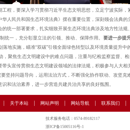
期工程，要深入学习贯彻习近平生态文明思想，立足宁波实际，
中华人民共和国生态环境法典》摆在重要位置，深刻领会法典的
会的统一部署要求，扎实细致开展生态环境法典涉及地方性法规
家法制统一，充分彰显立法的引领、推动、保障作用。
要进一步提
划落地实施，瞄准“双碳”引领全面绿色转型以及环境质量提升中
，聚焦生态文明建设中的难点问题，注重与纪检监察监督、检察监
要带头宣传贯彻生态文明建设领域的法律法规，积极参与人大相
法院要坚持问题导向，运用法治方式，不断强化协作联动、攻坚克
意识和法治素养，进一步营造共建共治共享的良好氛围。
关于本站
网站声明
网站导航
联系我们
技术服务电话：0574-89182117
浙ICP备15005116号-1