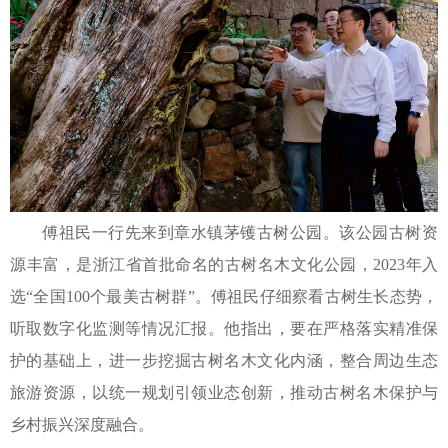
傅祖民一行先来到章水镇茅镬古树公园。该公园古树资
源丰富，是浙江省首批命名的古树名木文化公园，2023年入
选“全国100个最美古树群”。傅祖民仔细察看古树生长态势，
听取数字化监测等情况汇报。他指出，要在严格落实精准保
护的基础上，进一步挖掘古树名木文化内涵，整合周边生态
旅游资源，以统一规划引领业态创新，推动古树名木保护与
乡村振兴深度融合。