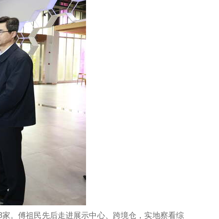
18家。傅祖民先后走进展示中心、跨境仓，实地察看综