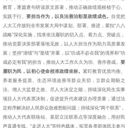
教育，逐篇逐句研读原文原著，推动正确政绩观根植于心、
实践于行。
要担当作为，以良法善治彰显政绩成色。
自觉把
人大工作放到全市发展大局中谋划、部署、推进，紧扣“八八
战略”深化实施，找准依法履职的切入点、着力点、突破点，
推动党委决策部署落地见效，以人大担当作为助力高质量发
展；坚持“潜绩”与“显绩”并重，以“功成不必在我”的境界和“功
成必定有我”的担当，推动人大工作久久为功、善作善成。
要
履职为民，以初心使命校准政绩坐标。
紧盯教育优质均衡、
养老服务提质、生态环境改善等群众关切，立群众期盼之
法、增人大监督之效、尽人大决定之能，持续深化民生实事
项目人大代表票决制，促进提升代表建议办理质量，通过法
定程序解决好人民群众急难愁盼问题；持续深化“两个联系”，
推动人大代表联络站、基层立法联系点等深度融合，用好民
声直通专线、“走进人大”等特色载体，拓宽各类群体民主参与