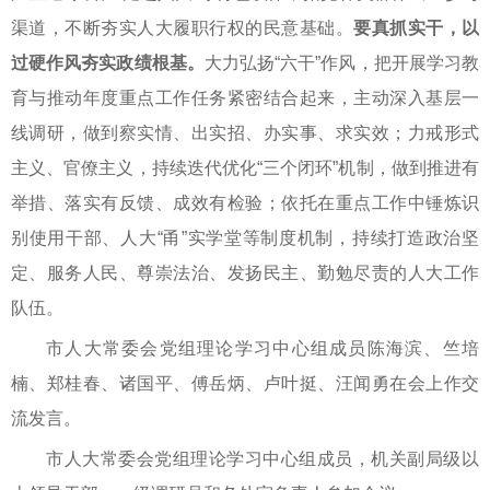
渠道，不断夯实人大履职行权的民意基础。
要真抓实干，以
过硬作风夯实政绩根基。
大力弘扬“六干”作风，把开展学习教
育与推动年度重点工作任务紧密结合起来，主动深入基层一
线调研，做到察实情、出实招、办实事、求实效；力戒形式
主义、官僚主义，持续迭代优化“三个闭环”机制，做到推进有
举措、落实有反馈、成效有检验；依托在重点工作中锤炼识
别使用干部、人大“甬”实学堂等制度机制，持续打造政治坚
定、服务人民、尊崇法治、发扬民主、勤勉尽责的人大工作
队伍。
市人大常委会党组理论学习中心组成员陈海滨、竺培
楠、郑桂春、诸国平、傅岳炳、卢叶挺、汪闻勇在会上作交
流发言。
市人大常委会党组理论学习中心组成员，机关副局级以