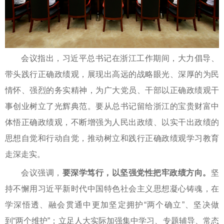
会议指出，习近平总书记在浙江工作期间，大力倡导、
带头践行正确政绩观，展现出高远的战略眼光、深厚的为民
情怀、强烈的务实精神，为广大党员、干部以正确政绩观干
事创业树立了光辉典范。要从总书记留给浙江的宝贵财富中
体悟正确政绩观，不断增强为人民出政绩、以实干出政绩的
思想自觉和行动自觉，推动树立和践行正确政绩观学习教育
走深走实。
会议强调，
要深学笃行，以坚强党性把牢政绩方向。
坚
持不懈用习近平新时代中国特色社会主义思想凝心铸魂，在
学深悟透、融会贯通中更加坚定拥护“两个确立”、坚决做
到“两个维护”；立足人大实际加强集中学习、专题辅导、常态