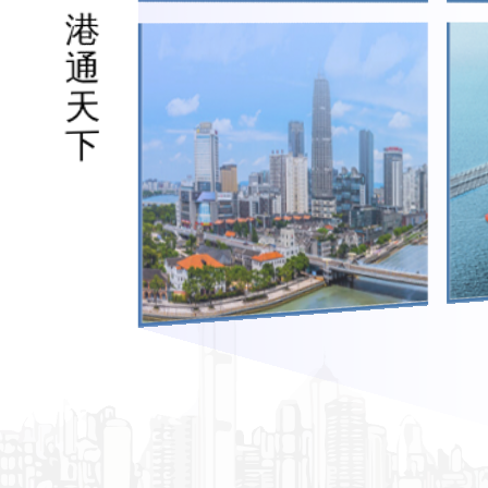
港
通
天
下