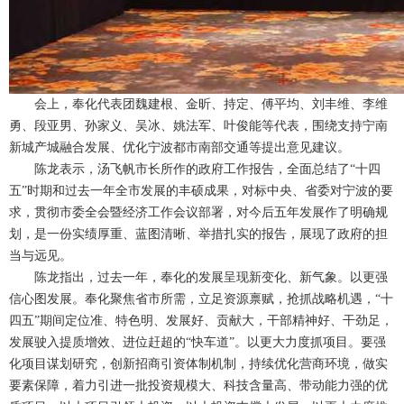
会上，奉化代表团魏建根、金昕、持定、傅平均、刘丰维、李维
勇、段亚男、孙家义、吴冰、姚法军、叶俊能等代表，围绕支持宁南
新城产城融合发展、优化宁波都市南部交通等提出意见建议。
陈龙表示，汤飞帆市长所作的政府工作报告，全面总结了“十四
五”时期和过去一年全市发展的丰硕成果，对标中央、省委对宁波的要
求，贯彻市委全会暨经济工作会议部署，对今后五年发展作了明确规
划，是一份实绩厚重、蓝图清晰、举措扎实的报告，展现了政府的担
当与远见。
陈龙指出，过去一年，奉化的发展呈现新变化、新气象。以更强
信心图发展。奉化聚焦省市所需，立足资源禀赋，抢抓战略机遇，“十
四五”期间定位准、特色明、发展好、贡献大，干部精神好、干劲足，
发展驶入提质增效、进位赶超的“快车道”。以更大力度抓项目。要强
化项目谋划研究，创新招商引资体制机制，持续优化营商环境，做实
要素保障，着力引进一批投资规模大、科技含量高、带动能力强的优