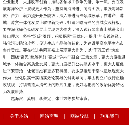
企业服务、大抓改革创新，推动各领域工作争先进、争一流。要在发
展海洋经济上展现更大作为，坚持向海挺进、向海图强，锻强海洋新
质生产力，着力提升开放能级，深入推进海洋领域改革，在港产、港
城、港贸一体化发展上取得新突破，打造经略海洋的县域实践样板。
要在深化绿色低碳发展上展现更大作为，深入践行绿水青山就是金山
银山理念，坚持“双碳”引领，积极探索“三优化一提升”的实践路径，
强化污染防治攻坚，促进生态产品价值转化，为建设更高水平生态市
多作贡献。要在推进共同富裕上展现更大作为，以“千万工程”为牵
引，围绕“富民”统筹抓好“强城”“兴村”“融合”三篇文章，更大力度推进
城乡一体融合高质量发展，更大力度提升公共服务水平，更大力度促
进平安善治，让老百姓有更多获得感。要激励推动干部队伍展现更大
作为，强化以实干实绩实效论英雄的鲜明导向，牢固树立和践行正确
政绩观，持续营造风清气正的政治生态，更好地把党的政治优势转化
为发展胜势。
赵海滨、奚明、李关定、张世方等参加审议。
关于本站
网站声明
网站导航
联系我们