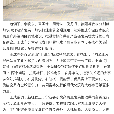
包朝阳、李晓东、章国锋、周青法、倪丹丹、徐阳等代表分别就
加快海洋经济发展、加快打通南翼交通瓶颈、统筹推进宁波国家级高
质量户外运动目的地建设、推进柑橘等共富产业链发展壮大等提出意
见建议。王成充分肯定代表们的履职水平和专业素养，要求有关部门
认真梳理研究，多渠道转化吸收。
王成充分肯定象山“十四五”所取得的成绩。他指出，当前象山发
展已站在了新的起点，向海图强、向上攀高空间十分广阔。要重点回
答好“如何更好地感恩奋进、争先进位”和“如何更好地抢抓机遇、乘势
而上”两个问题，拉高标杆、找准定位、奋勇争先，把事关长远的大事
谋划好推进好，在扬优势、补短板、提能级、促共富上下更大功夫，
为建设具有全球竞争力、共同富裕先行的现代化滨海大都市贡献更多
力量。
王成强调，新征程上，宁波要加快高质量发展推动共同富裕先行
示范，象山责任重大、十分关键。要在锻强综合实力上展现更大作
为，牢牢把握高质量发展这个首要任务，大抓招商、大抓项目、大抓