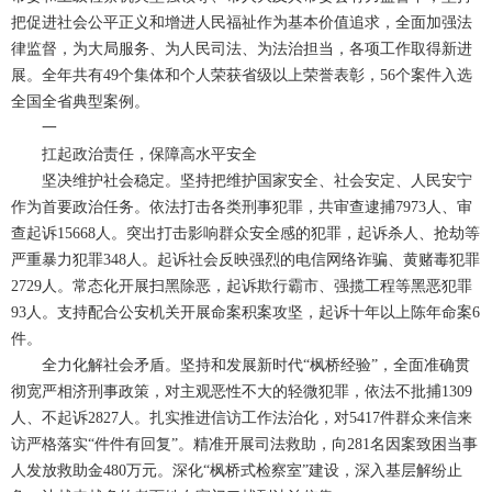
把促进社会公平正义和增进人民福祉作为基本价值追求，全面加强法
律监督，为大局服务、为人民司法、为法治担当，各项工作取得新进
展。全年共有49个集体和个人荣获省级以上荣誉表彰，56个案件入选
全国全省典型案例。
一
扛起政治责任，保障高水平安全
坚决维护社会稳定。坚持把维护国家安全、社会安定、人民安宁
作为首要政治任务。依法打击各类刑事犯罪，共审查逮捕7973人、审
查起诉15668人。突出打击影响群众安全感的犯罪，起诉杀人、抢劫等
严重暴力犯罪348人。起诉社会反映强烈的电信网络诈骗、黄赌毒犯罪
2729人。常态化开展扫黑除恶，起诉欺行霸市、强揽工程等黑恶犯罪
93人。支持配合公安机关开展命案积案攻坚，起诉十年以上陈年命案6
件。
全力化解社会矛盾。坚持和发展新时代“枫桥经验”，全面准确贯
彻宽严相济刑事政策，对主观恶性不大的轻微犯罪，依法不批捕1309
人、不起诉2827人。扎实推进信访工作法治化，对5417件群众来信来
访严格落实“件件有回复”。精准开展司法救助，向281名因案致困当事
人发放救助金480万元。深化“枫桥式检察室”建设，深入基层解纷止