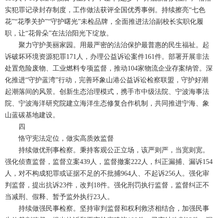
实犯罪记录封存制度，工作做法获评全国优秀事例。持续擦亮“七色
花”“花季关护”“守护曙光”未检品牌，全面推进法治副校长实职化履
职，让“花骨朵”在法治阳光下绽放。
聚力守护美丽家园。用最严密的法治保护最普惠的民生福祉。起
诉破坏环境资源犯罪171人，办理公益诉讼案件161件。部署开展非法
处置危险废物、工业燃料专项监督，推动104家物流企业存案纳管。深
化推进“守护蓝湾”行动，完善环象山港公益诉讼检察联盟，守护好潮
起潮落间的风景。创新生态治理模式，携手市中级法院、宁波海事法
院、宁波海洋研究院建立海洋生态修复合作机制，共同推进宁海、象
山蓝碳基地建设。
四
恪守宪法定位，做实高质效监督
持续做优刑事检察。秉持客观公正立场，该严则严，当宽则宽。
强化侦查监督，监督立案439人，监督撤案222人，纠正漏捕、漏诉154
人，对不构成犯罪或证据不足的不批捕964人、不起诉256人。强化审
判监督，提出抗诉23件，改判18件。强化刑罚执行监督，监督纠正不
当减刑、假释、暂予监外执行23人。
持续做强民事检察。坚持审判监督和权利救济相结合，加强民事