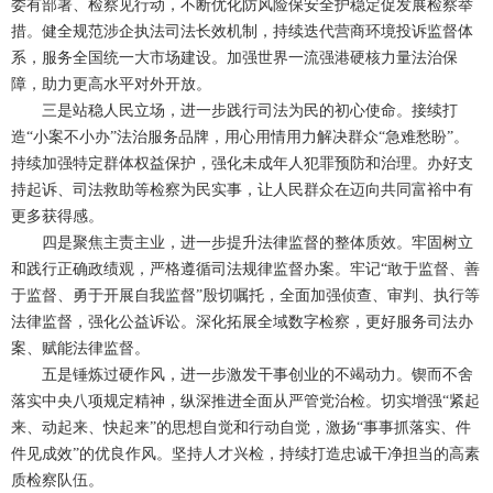
委有部署、检察见行动，不断优化防风险保安全护稳定促发展检察举
措。健全规范涉企执法司法长效机制，持续迭代营商环境投诉监督体
系，服务全国统一大市场建设。加强世界一流强港硬核力量法治保
障，助力更高水平对外开放。
三是站稳人民立场，进一步践行司法为民的初心使命。接续打
造“小案不小办”法治服务品牌，用心用情用力解决群众“急难愁盼”。
持续加强特定群体权益保护，强化未成年人犯罪预防和治理。办好支
持起诉、司法救助等检察为民实事，让人民群众在迈向共同富裕中有
更多获得感。
四是聚焦主责主业，进一步提升法律监督的整体质效。牢固树立
和践行正确政绩观，严格遵循司法规律监督办案。牢记“敢于监督、善
于监督、勇于开展自我监督”殷切嘱托，全面加强侦查、审判、执行等
法律监督，强化公益诉讼。深化拓展全域数字检察，更好服务司法办
案、赋能法律监督。
五是锤炼过硬作风，进一步激发干事创业的不竭动力。锲而不舍
落实中央八项规定精神，纵深推进全面从严管党治检。切实增强“紧起
来、动起来、快起来”的思想自觉和行动自觉，激扬“事事抓落实、件
件见成效”的优良作风。坚持人才兴检，持续打造忠诚干净担当的高素
质检察队伍。