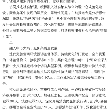
争，让越来越多的老百姓在家门口找到法治依靠。
协同推进社会治理。积极融入社会治安综合治理中心规范化建
设，聚焦办案中发现的深层次、系统性问题，主动报送专题分析报告
36篇。推动从“治已病”到“治未病”、从个案办理到系统治理转变，制
发社会治理检察建议75件。强化数字赋能，搭建异地套现医保基金、
外籍人员非法务工等大数据监督模型，打造检察服务社会治理的“智慧
引擎”。
二
融入中心大局，服务高质量发展
迭代完善营商环境投诉监督体系。持续优化部门联动、全市贯通
的一体监督模式，接收投诉1071件，案件化办理318件，获评全省深入
贯彻中央八项规定精神小切口典型案例。积极参与规范涉企执法专项
行动，监督纠正违规异地执法和趋利性执法司法问题155件，清理“挂
案”79件，解冻股权、资金2.4亿元，工作成效写入最高检专项工作报
告。
推动建设法治经济。重拳打击合同诈骗、串通投标等破坏市场经
济秩序犯罪，起诉1483人。加强反走私、反洗钱协作配合，起诉走私
犯罪281人、洗钱犯罪20人。深化开展清廉民企护航行动，起诉职务侵
占、挪用资金等企业“蛀虫”208人。加强涉外法治工作，深化运行浙江