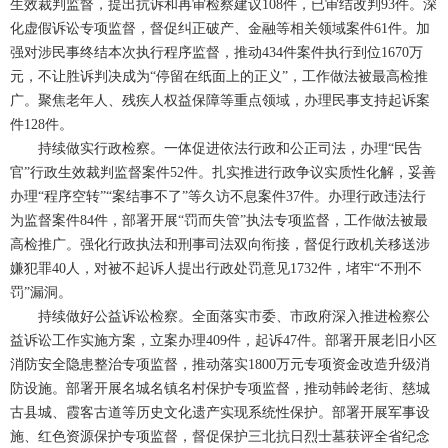
生效裁判监督，提出抗诉和再审检察建议108件，已审结改判93件。深
化虚假诉讼专项监督，督促纠正破产、金融等相关领域案件61件。加
强对涉民事终结本次执行程序监督，推动434件案件执行到位1670万
元，不让胜诉判决成为“停留在纸面上的正义”，工作做法被最高检推
广。聚焦老年人、残疾人权益保障等重点领域，办理民事支持起诉案
件128件。
持续做实行政检察。一体促进依法行政和公正司法，办理“民告
官”行政生效裁判监督案件52件。扎实推进行政争议实质性化解，妥善
办理“程序空转”“案结事不了”等久访不息案件37件。办理行政违法行
为监督案件84件，部署开展“罚而失管”执法专项监督，工作做法被最
高检推广。强化行政执法和刑事司法双向衔接，督促行政机关移送涉
嫌犯罪40人，对被不起诉人提出行政处罚意见1732件，堵牢“不刑不
罚”漏洞。
持续做好公益诉讼检察。全面落实市委、市政府深入推进检察公
益诉讼工作实施方案，立案办理409件，起诉47件。部署开展老旧小区
消防安全隐患整治专项监督，推动落实1800万元专项资金改造升级消
防设施。部署开展名城名镇名村保护专项监督，推动韩岭老街、慈城
古县城、霞客古道等历史文化遗产实现系统性保护。部署开展军事设
施、红色资源保护专项监督，督促保护三北抗日烈士墓获评全省纪念