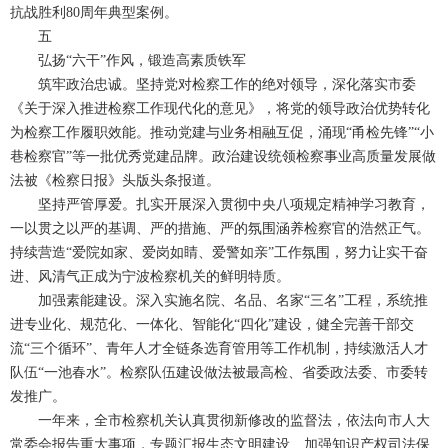
抗战胜利80周年典型案例。
五
弘扬“六干”作风，锻造高素质铁军
筑牢政治忠诚。坚持党对检察工作的绝对领导，深化落实市委
《关于深入推进检察工作现代化的意见》，将党的领导政治优势转化
为检察工作履职效能。推动党建与业务相融互促，涌现“甬检先锋”“小
巷检察官”等一批优秀党建品牌。政治建设统领检察事业高质量发展做
法被《检察日报》头版头条报道。
坚持严管厚爱。扎实开展深入贯彻中央八项规定精神学习教育，
一以贯之以严的基调、严的措施、严的氛围涵养检察官的浩然正气。
持续营造“爱院如家、爱岗如睛、爱警如亲”工作氛围，努力让实干奋
进、风清气正成为宁波检察机关的鲜明特质。
加强素能建设。深入实施名院、名品、名家“三名”工程，系统推
进专业化、规范化、一体化、智能化“四化”建设，健全完善干部交
流“三个循环”、青年人才全链条选育管用等工作机制，持续激活人才
队伍“一池春水”。检察队伍建设做法被最高检、省委政法委、市委转
发推广。
一年来，全市检察机关认真贯彻新修改的监督法，依法向市人大
常委会报告重大事项，专题汇报生态文明建设、加强知识产权司法保