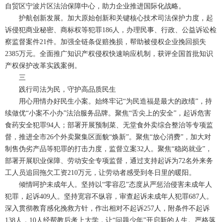
自贸区宁波片区法治保障中心，助力企业推进国际化战略。
护航创新发展。加大原始创新和关键核心技术司法保护力度，起
诉侵犯商业秘密、商标权等犯罪186人，办理民事、行政、公益诉讼检
察监督案件21件。加强全链条促赔挽损，帮助被侵权企业挽回损失
2385万元。全面推广知识产权侵权快速响应机制，获评全国首批知识
产权保护改革实践案例。
三
践行司法为民，守护高品质民生
用心用情办好民生小案。始终牢记“为民造福是最大的政绩”，持
续做优“小案不小办”法治服务品牌。聚焦“舌尖上的安全”，起诉危害
食药安全犯罪94人；部署开展预制菜、无堂食外卖综合整治等专项监
督，推进全市26个外卖聚集区面貌“焕新”。聚焦“放心消费”，加大对
制售伪劣产品等犯罪的打击力度，监督立案32人。聚焦“稳岗就业”，
部署开展职业保障、劳动安全专项监督，通过支持起诉为72名外来务
工人员追回拖欠工资210万元，让劳动者感受到冬日里的暖阳。
倾情呵护未成年人。坚持以“零容忍”态度从严惩治侵害未成年人
犯罪，起诉409人。坚持宽容不纵容，审查起诉未成年人犯罪687人。
深入贯彻教育感化挽救方针，作出相对不起诉257人，附条件不起诉
138人，10人经帮教后考上大学，让“问题少年”开启新的人生。严格落