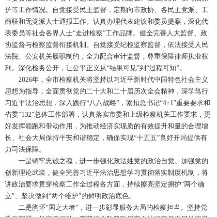
护等工作情况。自觉接受民主监督，定期向市政协、各民主党派、工
商联和无党派人士通报工作。认真办理代表建议和委员提案，深化代
表委员等社会各界人士“走进检察”工作品牌。健全完善人大监督、政
协监督与检察监督衔接机制。自觉接受纪检监察监督，依法接受人民
法院、公安机关履职制约，全力配合审计监督，尊重保障律师执业权
利。深化检务公开，让公平正义从“结果可见”到“过程可知”。
2026年，全市检察机关将坚持以习近平新时代中国特色社会主义
思想为指导，全面贯彻党的二十大和二十届历次全会精神，深学笃行
习近平法治思想，深入践行“八八战略”，紧扣总书记“4+1”重要要求和
省委“132”总体工作部署，认真落实市委和上级检察机关工作要求，更
好发挥领跑和带动作用，为推动经济实现质的有效提升和量的合理增
长、社会大局保持平安和谐稳定，确保实现“十五五”良好开局提供有
力司法保障。
一是铸牢忠诚之魂，进一步强化政法姓党的政治自觉。加强党的
创新理论武装，健全完善习近平法治思想学习贯彻落实制度机制，将
讲政治要求贯穿检察工作全过程各方面，持续擦亮坚定拥护“两个确
立”、坚决做到“两个维护”的鲜明政治底色。
二是胸怀“国之大者”，进一步彰显服务大局的检察担当。坚持党