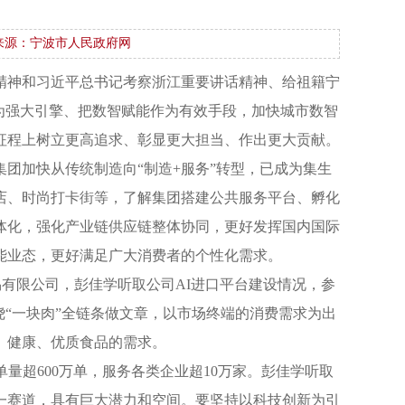
来源：宁波市人民政府网
精神和习近平总书记考察浙江重要讲话精神、给祖籍宁
为强大引擎、把数智赋能作为有效手段，加快城市数智
征程上树立更高追求、彰显更大担当、作出更大贡献。
团加快从传统制造向“制造+服务”转型，已成为集生
店、时尚打卡街等，了解集团搭建公共服务平台、孵化
体化，强化产业链供应链整体协同，更好发挥国内国际
能业态，更好满足广大消费者的个性化需求。
易有限公司，彭佳学听取公司AI进口平台建设情况，参
“一块肉”全链条做文章，以市场终端的消费需求为出
、健康、优质食品的需求。
量超600万单，服务各类企业超10万家。彭佳学听取
一赛道，具有巨大潜力和空间。要坚持以科技创新为引