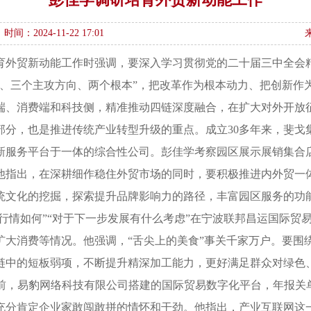
时间：2024-11-22 17:01
育外贸新动能工作时强调，要深入学习贯彻党的二十届三中全会
务、三个主攻方向、两个根本”，把改革作为根本动力、把创新作
端、消费端和科技侧，精准推动四链深度融合，在扩大对外开放
分，也是推进传统产业转型升级的重点。成立30多年来，斐戈集
新服务平台于一体的综合性公司。彭佳学考察园区展示展销集合
他指出，在深耕细作稳住外贸市场的同时，要积极推进内外贸一
统文化的挖掘，探索提升品牌影响力的路径，丰富园区服务的功
场行情如何”“对于下一步发展有什么考虑”在宁波联邦昌运国际贸
大消费等情况。他强调，“舌尖上的美食”事关千家万户。要围绕
链中的短板弱项，不断提升精深加工能力，更好满足群众对绿色
前，易豹网络科技有限公司搭建的国际贸易数字化平台，年报关单
充分肯定企业家敢闯敢拼的情怀和干劲。他指出，产业互联网这