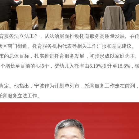
育服务法立法工作，从法治层面推动托育服务高质量发展。在
曙区南门街道、托育服务机构代表等相关工作汇报和意见建议。
市的总体目标，扎实推进托育服务发展，初步形成以家庭为主
55个增长至目前的4.45个，婴幼儿入托率由6.19%提升至18.
肯定。他指出，宁波作为计划单列市，托育服务工作走在前列
托育服务立法工作。