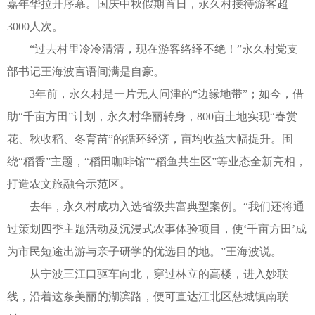
嘉年华拉开序幕。国庆中秋假期首日，永久村接待游客超
3000人次。
“过去村里冷冷清清，现在游客络绎不绝！”永久村党支
部书记王海波言语间满是自豪。
3年前，永久村是一片无人问津的“边缘地带”；如今，借
助“千亩方田”计划，永久村华丽转身，800亩土地实现“春赏
花、秋收稻、冬育苗”的循环经济，亩均收益大幅提升。围
绕“稻香”主题，“稻田咖啡馆”“稻鱼共生区”等业态全新亮相，
打造农文旅融合示范区。
去年，永久村成功入选省级共富典型案例。“我们还将通
过策划四季主题活动及沉浸式农事体验项目，使‘千亩方田’成
为市民短途出游与亲子研学的优选目的地。”王海波说。
从宁波三江口驱车向北，穿过林立的高楼，进入妙联
线，沿着这条美丽的湖滨路，便可直达江北区慈城镇南联