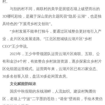
村。
与别的村不同，南联村的美学是斑驳石墙上破壁而出的
3D哪吒彩绘，是藏于深山里的主题民宿“隐居·云湖”，也是独
具特色的“下溪湾乡村文创街”。
“乡村发展不能单打独斗，要通过区域整合更好地引入产
业，走片区化发展道路。”江北区慈城镇云湖片区“乡村
CEO”王少华说。
2023年，王少华带领团队运营云湖片区南联、五联、公
有和金沙4个村，有效整合乡村旅游资源，逐步探索出乡村片
区化组团运营模式。运营两年来，云湖片区已有25家业态、
30多名创客入驻，盘活30多处闲置农房。
文化赋能韵味浓
国庆中秋假期的东钱湖畔，人流如织。建设村陶麓街
区，老墙上“宁波”二字墨韵苍劲；“请坐”壁画前，手绘木凳仿