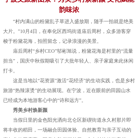
韵味浓
“村内满山的粉黛乱子草进入盛放期，随手一拍就是绝美
大片。”10月4日，在奉化区西坞街道庙后周村，众多游客穿
梭于粉黛花海，拍照留念，记录浪漫的美景。
庙后周村“乡村CEO”邬彬旭说，粉黛花海是村里的“流量
担当”，国庆中秋假期吸引了大批年轻人、亲子家庭来此休闲
打卡。
这是当地以“花资源”激活“花经济”的生动实践，也是乡村
旅游“热辣滚烫”的生动展现。在宁波，近在眼前的田园山水
已经成为本地游客心中的“诗和远方”。
秀美乡村焕新颜
当假日里的金色阳光洒向北仑区新碶街道永久村那片即
将丰收的稻田，一场融合田园体验、自然教育与亲子互动的