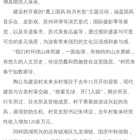
佛真能供人落座。
建设村开展的“麓上国风 秋月长歌”主题活动，涵盖国风
音乐会、皮影戏、苏州评弹等演艺形式，国际摄影季等展
览，以及非遗集市、苏式美食品鉴等，通过视听盛宴与可逛
可尝的多元场景，为游客带来强烈的文化沉浸感和参与感。
“我们村环绕山体而建，一面临湖，有独特的山水禀赋，
有悠久的人文历史，传说范蠡和西施曾在这里隐居。”村民朱
春宁如数家珍。
陶公岛建设村未来乡村项目于去年11月开街迎客，现代
建筑与古老村落交融，“推窗见绿、开门入园”，脚步所至、
行车所过、目光所及皆能成景。村子乘着旅游业兴起的东
风，展现勃勃生机。村党支部书记朱球说，去年村集体经营
性收入增加120多万元。
同样因湖而兴的还有镇海区九龙湖镇。国庆中秋假期，