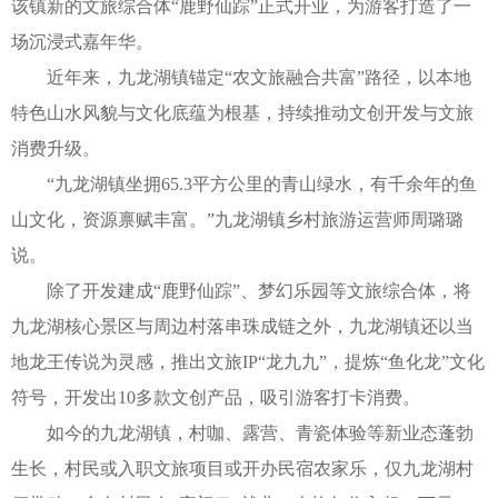
该镇新的文旅综合体“鹿野仙踪”正式开业，为游客打造了一
场沉浸式嘉年华。
近年来，九龙湖镇锚定“农文旅融合共富”路径，以本地
特色山水风貌与文化底蕴为根基，持续推动文创开发与文旅
消费升级。
“九龙湖镇坐拥65.3平方公里的青山绿水，有千余年的鱼
山文化，资源禀赋丰富。”九龙湖镇乡村旅游运营师周璐璐
说。
除了开发建成“鹿野仙踪”、梦幻乐园等文旅综合体，将
九龙湖核心景区与周边村落串珠成链之外，九龙湖镇还以当
地龙王传说为灵感，推出文旅IP“龙九九”，提炼“鱼化龙”文化
符号，开发出10多款文创产品，吸引游客打卡消费。
如今的九龙湖镇，村咖、露营、青瓷体验等新业态蓬勃
生长，村民或入职文旅项目或开办民宿农家乐，仅九龙湖村