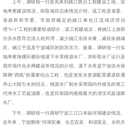
上午，调研组一行首先来到姚江西分工程建设工地，实
地考察建设情况，听取项目总体情况介绍。该工程是省委、
省政府和市委、市政府确定的姚江奉化江流域洪涝治
理“6+1”工程的重要组成部分，该工程建成后，将姚江上游部
分洪水西导北排入杭州湾，减少姚江东排水量，减轻余姚城
区、姚江干流及宁波城区的防洪压力。接着，调研组一行实
地考察海曙区横街镇溪下水库桃源水厂，并听取水厂运行及
我市现代化水网建设等情况的介绍。溪下水库是宁波供水保
障网“西线”的重要结点工程，也是浙东水资源配置通道联通
舟山大陆引水的结点，桃源水厂制水采用国内外领先的第三
代净水工艺超滤膜，也是目前国内规模最大的浸没式超滤膜
水厂。
下午，调研组一行调研宁波三江口幸福河湖建设情况。
近年来，宁波围绕“河湖安澜、生态宜居、和谐富足、全民共