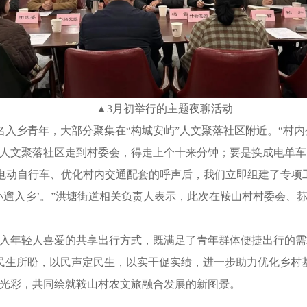
▲3月初举行的主题夜聊活动
入乡青年，大部分聚集在“构城安屿”人文聚落社区附近。“村
从人文聚落社区走到村委会，得走上个十来分钟；要是换成电单
享电动自行车、优化村内交通配套的呼声后，我们立即组建了专
小遛入乡’。”洪塘街道相关负责人表示，此次在鞍山村村委会、荪
。
引入年轻人喜爱的共享出行方式，既满足了青年群体便捷出行的需
生所盼，以民声定民生，以实干促实绩，进一步助力优化乡村基
放光彩，共同绘就鞍山村农文旅融合发展的新图景。