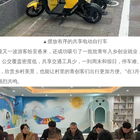
▲摆放有序的共享电动自行车
波又一波游客纷至沓来，还成功吸引了一批批青年入乡创业就业，
限，公交覆盖密度低，共享交通工具少，一到周末和假日，停车难
，欣赏乡村美景，也能让村里的青创客们出行更加方便。”在3月
强烈共鸣。