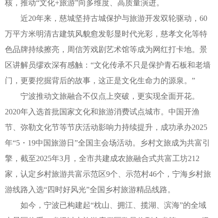
核，推动“文化+旅游”向多维度、高质量演进。
近20年来，慈城坚持古城保护与旅游开发双轮驱动，60
万平方米明清古建筑风貌愈发彰显时代光彩，慈孝文化等特
色品牌持续擦亮，周信芳戏剧艺术馆等成为网红打卡地。景
区讲解员缪欢深有感触：“文化传承不只是保护青石板和老墙
门，更要挖掘背后的故事，这正是文化生命力的源泉。”
宁波推动文旅融合不仅点上突破，更实现全面开花。
2020年入选首批国家文化和旅游消费试点城市。中国开渔
节、弥勒文化节等节庆活动影响力持续提升，成功承办2025
年“5・19中国旅游日”全国主会场活动。乡村文旅成为共富引
擎，截至2025年3月，全市共建成农旅融合式共富工坊212
家，认定乡村旅游共富示范区9个、示范村46个，宁海乡村旅
游线路入选“四时好风光”全国乡村旅游精品线路。
如今，宁波已构建起“枕山、拥江、揽湖、滨海”的全域