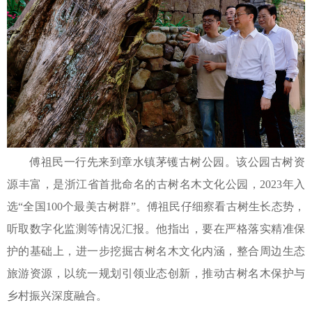
傅祖民一行先来到章水镇茅镬古树公园。该公园古树资
源丰富，是浙江省首批命名的古树名木文化公园，2023年入
选“全国100个最美古树群”。傅祖民仔细察看古树生长态势，
听取数字化监测等情况汇报。他指出，要在严格落实精准保
护的基础上，进一步挖掘古树名木文化内涵，整合周边生态
旅游资源，以统一规划引领业态创新，推动古树名木保护与
乡村振兴深度融合。