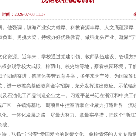
时间：2026-07-08 11:37
调研。他强调，镇海产业实力雄厚、科教资源丰厚、人文底蕴深厚
重负重、勇挑大梁，持续办好优质教育、做强龙头产业、凝聚“宁
文化资源。近年来，学校通过党建引领、教师队伍建设、管理方
沈铭权参观学校大成殿、梓荫山、校史馆等地，察看校园环境，了
班子团结奋进，德智体美劳五育并举，多年来为宁波、为国家输
模式，进一步擦亮基础教育金字招牌，充分发挥溢出效应、示范辐
制及石油化工产品制造企业之一。习近平总书记在浙江和中央工
参观厂区，在镇海基地一期项目中控室听取企业聚力打造世界一流
、绿色化、一体化发展之路，尽最大努力、拿最实举措，把这个“浙
突破。
史诗，弘扬“宁波帮”爱国爱乡的财智文化、桑梓情怀的人文专题博