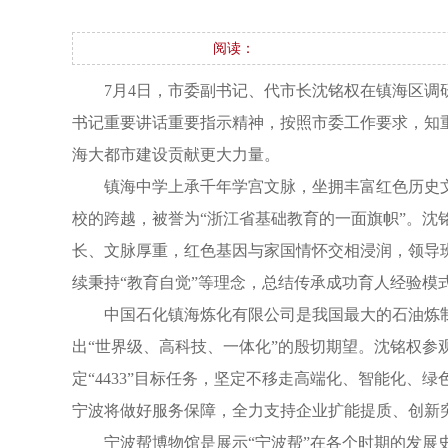
阅读：
7月4日，市委副书记、代市长沈铭权在镇海区
书记重要讲话重要指示精神，按照市委工作要求，知
海大都市建设贡献更大力量。
镇海中学上承千年学宫文脉，坐拥丰富红色历史
校的跨越，被誉为“浙江省基础教育的一面旗帜”。
长、文脉厚重，红色基因与家国情怀交相浸润，领导
续秉持“教育自觉”等理念，总结传承成功育人经验
中国石化镇海炼化有限公司是我国最大的石油炼
出“世界级、高科技、一体化”的殷切期望。沈铭权
定“4433”目标任务，坚定不移走高端化、智能化
宁波将做好服务保障，全力支持企业扩能提质、创新
宁波帮博物馆是展示“宁波帮”在各个时期的发展