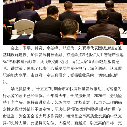
会上，宋琪、钟炎、余谷峰、邓必为、刘双等代表围绕加强交通
基础设施建设、加快发展科技金融、打造甬江科创区“人工智能产业地
标”等积极建言献策。汤飞帆边听边记，肯定大家直面问题短板提意
见、讲对策，体现了代表们心系发展的责任担当，深入调研、认真履
职的能力水平。市政府一定认真研究，积极吸收采纳，切实加以解
决。
汤飞帆指出，“十五五”时期全市加快高质量发展推动共同富裕先
行示范的蓝图已经绘就。五年看头年、全局抓开局。2026年，必须坚
持干字当头、保持奋进姿态，苦练内功、攻坚克难，以自身工作的确
定性来应对外部的不确定性，坚决扛起“更好发挥领跑和带动作用”使
命担当，为全国全省大局多作贡献。镇海是全市高质量发展的中坚支
撑和先锋力量。要坚持高站位、大格局、新起点，以更高的目标、更