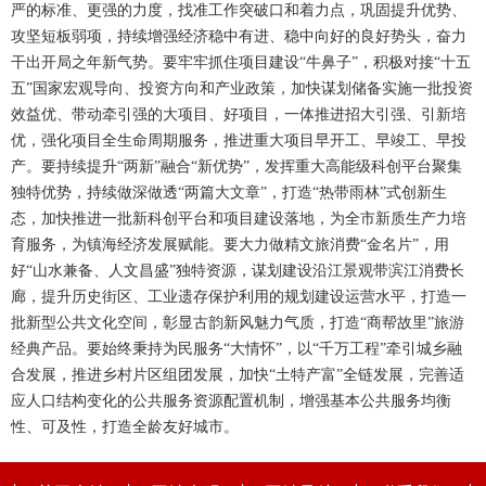
严的标准、更强的力度，找准工作突破口和着力点，巩固提升优势、
攻坚短板弱项，持续增强经济稳中有进、稳中向好的良好势头，奋力
干出开局之年新气势。要牢牢抓住项目建设“牛鼻子”，积极对接“十五
五”国家宏观导向、投资方向和产业政策，加快谋划储备实施一批投资
效益优、带动牵引强的大项目、好项目，一体推进招大引强、引新培
优，强化项目全生命周期服务，推进重大项目早开工、早竣工、早投
产。要持续提升“两新”融合“新优势”，发挥重大高能级科创平台聚集
独特优势，持续做深做透“两篇大文章”，打造“热带雨林”式创新生
态，加快推进一批新科创平台和项目建设落地，为全市新质生产力培
育服务，为镇海经济发展赋能。要大力做精文旅消费“金名片”，用
好“山水兼备、人文昌盛”独特资源，谋划建设沿江景观带滨江消费长
廊，提升历史街区、工业遗存保护利用的规划建设运营水平，打造一
批新型公共文化空间，彰显古韵新风魅力气质，打造“商帮故里”旅游
经典产品。要始终秉持为民服务“大情怀”，以“千万工程”牵引城乡融
合发展，推进乡村片区组团发展，加快“土特产富”全链发展，完善适
应人口结构变化的公共服务资源配置机制，增强基本公共服务均衡
性、可及性，打造全龄友好城市。