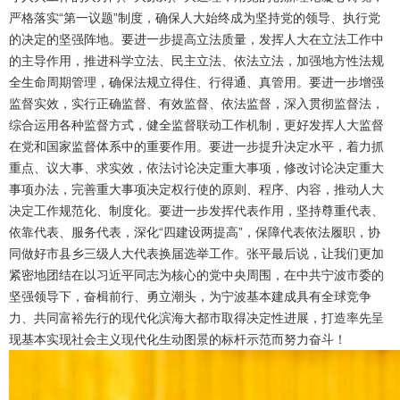
严格落实“第一议题”制度，确保人大始终成为坚持党的领导、执行党
的决定的坚强阵地。要进一步提高立法质量，发挥人大在立法工作中
的主导作用，推进科学立法、民主立法、依法立法，加强地方性法规
全生命周期管理，确保法规立得住、行得通、真管用。要进一步增强
监督实效，实行正确监督、有效监督、依法监督，深入贯彻监督法，
综合运用各种监督方式，健全监督联动工作机制，更好发挥人大监督
在党和国家监督体系中的重要作用。要进一步提升决定水平，着力抓
重点、议大事、求实效，依法讨论决定重大事项，修改讨论决定重大
事项办法，完善重大事项决定权行使的原则、程序、内容，推动人大
决定工作规范化、制度化。要进一步发挥代表作用，坚持尊重代表、
依靠代表、服务代表，深化“四建设两提高”，保障代表依法履职，协
同做好市县乡三级人大代表换届选举工作。张平最后说，让我们更加
紧密地团结在以习近平同志为核心的党中央周围，在中共宁波市委的
坚强领导下，奋楫前行、勇立潮头，为宁波基本建成具有全球竞争
力、共同富裕先行的现代化滨海大都市取得决定性进展，打造率先呈
现基本实现社会主义现代化生动图景的标杆示范而努力奋斗！