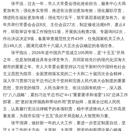
张平说，过去一年，市人大常委会强化使命担当，服务中心大局
更加有为；强化务实管用，推进良法善治更加有效；强化履职尽责，
增进民生福祉更加有感；强化笃行实干，筑牢基层基础更加有力。全
年共举行常委会会议8次、主任会议27次，制定修改法规6件、废止4
件，听取审议专项工作报告51项，开展执法检查2项、专题询问2次，
作出决议决定9项，备案审查规范性文件43件，任免国家机关工作人
员148人次，圆满完成市十六届人大五次会议确定的各项任务。
张平指出，2026年是中国共产党成立105周年，是“十五五”开局
之年，也是加快建设具有全球竞争力、共同富裕先行的现代化滨海大
都市的重要之年。市人大常委会要坚持以习近平新时代中国特色社会
主义思想为指导，全面贯彻落实党的二十大和二十届历次全会精神，
深入学习贯彻习近平总书记关于坚持和完善人民代表大会制度的重要
思想，坚持党的领导、人民当家作主、依法治国有机统一，深入践
行“八八战略”，紧扣习近平总书记“4+1”重要要求和省委“132”总体工作
部署，把“更好发挥领跑和带动作用”贯穿始终，发展全过程人民民
主，认真履行宪法法律赋予的各项职责，稳中求进推动人大工作高质
量发展，为我市实现“十五五”良好开局贡献人大智慧和力量。
张平强调，做好新一年的人大工作，要进一步坚定制度自信，坚
守人大工作的大方向、大原则、大道理，用党的创新理论凝心铸魂，