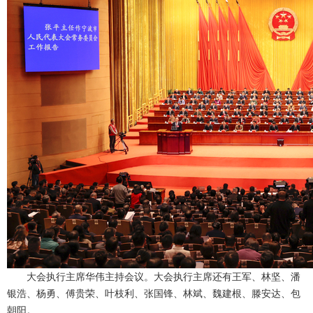
大会执行主席华伟主持会议。大会执行主席还有王军、林坚、潘
银浩、杨勇、傅贵荣、叶枝利、张国锋、林斌、魏建根、滕安达、包
朝阳。