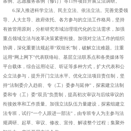
条例、志愿服务条例（修订）等11件项目开展立法调研。
6.深入推进科学立法、民主立法、依法立法。完善党委领
导、人大主导、政府依托、各方参与的立法工作格局，坚持
有效管用原则，分析研究市域治理现代化的立法需求，加强
重点领域立法与改革决策紧密衔接。加强对立法工作的组织
协调，深化重要法规起草“双组长”制，破解立法难题。注重
运用“网上网下”代表联络站、基层立法联系点和各类媒体等
平台载体，综合运用论证、听证等多种方式，扩大代表和公
众立法参与，提升开门立法水平。优化立法项目责任制，坚
持“法制委介入趋前、专（工）委参与延伸”，探索建立法制
委和专（工）委“双员”负责制，提高初次审议与后续审议的
衔接效率和工作质量。加强立法队伍力量建设，探索组建立
法专班，试行“一个人跟进一部法”，由专班专人为主参与法
规调研、起草、审议、修改、宣传、解读整个过程；集聚外