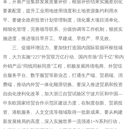
革，开展产业集群发展质量评价，根据评价结果实施差别化
要素配置，提升工业用地使用强度和土地资源集约利用水
平。要健全政府投资计划管理制度，强化重大项目清单化、
精细化管理，完善领导联系、分级协调等工作机制，狠抓实
施进度，推进项目早开工、早建成、早投产、早见效。
三、促循环增活力。要加快打造国内国际双循环枢纽城
市，大力实施“225”外贸双万亿行动、国内市场“百千亿”和内
外销产品“同线同标同质”工程，积极发展跨境电商、外贸综
合服务平台、数字服贸等新业态，打通生产端、贸易端、消
费端，推动内外贸一体化顺滑切换。要深入推进贸易和投资
自由化便利化改革，加大浙江自贸试验区宁波片区和中国—
中东欧国家经贸合作示范区建设力度，在制度创新、贸易投
资、港航服务、人文交流等领域取得一批新成果。要从构建
新发展格局的高度，深入实施世界一流强港1+N系列行动，