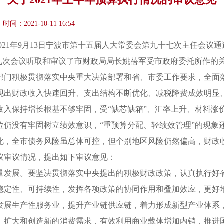
时间：2021-10-11 16:54
2021年9月13日宁波市第十五届人大常委会第九十七次主任会议通
第三十九次会议听取和审议了市财政局局长姚蓓军受市政府委托所作的
部门积极贯彻落实中央重大决策部署和省、市委工作要求，全面
现出财政收入快速回升、支出结构不断优化、减税降费成效明显
收入保持增长根基不够牢固，受“缺芯缺箱”、汇率上升、材料涨
位仍没有牢固树立绩效意识，“重预算分配、轻绩效管理”的现象
化，全市债务风险虽总体可控，但个别地区风险仍然偏高，财政
议审议情况，提出如下审议意见：
量发展。要坚决贯彻落实中央提出的积极财政政策，认真执行好
稳定性、可持续性，发挥各项政策的协同作用和叠加效应，更好
发展生产性服务业，提升产业链供应链，着力形成新型产业体系
，扩大和创造新的消费需求，有效利用商业载体增加内销，推进