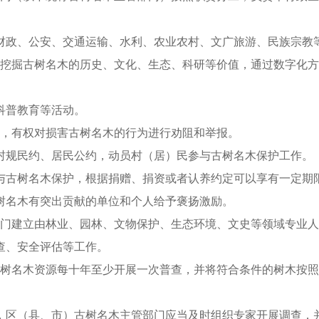
财政、公安、交通运输、水利、农业农村、文广旅游、民族宗教
分挖掘古树名木的历史、文化、生态、科研等价值，通过数字化
科普教育等活动。
务，有权对损害古树名木的行为进行劝阻和举报。
村规民约、居民公约，动员村（居）民参与古树名木保护工作。
与古树名木保护，根据捐赠、捐资或者认养约定可以享有一定期
树名木有突出贡献的单位和个人给予褒扬激励。
部门建立由林业、园林、文物保护、生态环境、文史等领域专业
查、安全评估等工作。
古树名木资源每十年至少开展一次普查，并将符合条件的树木按
，区（县、市）古树名木主管部门应当及时组织专家开展调查，