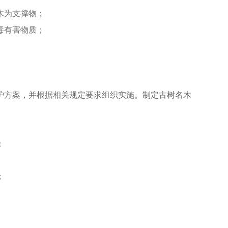
木为支撑物；
毒有害物质；
护方案，并根据相关规定要求组织实施。制定古树名木
：
；