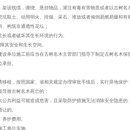
、架设线缆，缠绕、悬挂物品，灌注有毒有害物质或者以古树名
挖坑取土、动用明火、排烟、采石、堆放或者倾倒易燃易爆和有
料、构筑非通透性花坛；
生长或者破坏其生长环境的行为。
保障其安全和生长空间。
建设单位施工前应当在古树名木主管部门指导下制定古树名木保
位承担。
请移植，按照国家、省相关规定办理审批手续后，实行异地保护
能导致古树名木死亡的；
大公共利益可能造成危害，且采取防护措施无法消除安全隐患的
避让的。
、养护费用。
施工单位实施。