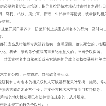
提供必要的养护知识培训，指导其按照技术规范对古树名木进行
倒、腐朽、枯枝、病虫害、损毁、生长异常等情况，或者接到相
等措施。
术规范开展日常养护，防范和制止损害古树名木的行为，及时向
导。
管部门应当及时组织专家进行核实，查明原因。确认死亡的，按
文化、科研、景观等价值或者重要纪念意义的，应当予以保留。
制，对因古树名木自然生长或者实施保护导致合法权益受损的单
名木文化公园，开展旅游、自然教育等活动。
经济树种古树名木的相关权利人可以进行花果叶采摘、施肥、修
得损害古树名木正常生长，并接受古树名木主管部门监督指导。
规和省的地方性法规已有法律责任规定的，从其规定。
对违反本规定的行为予以处罚：