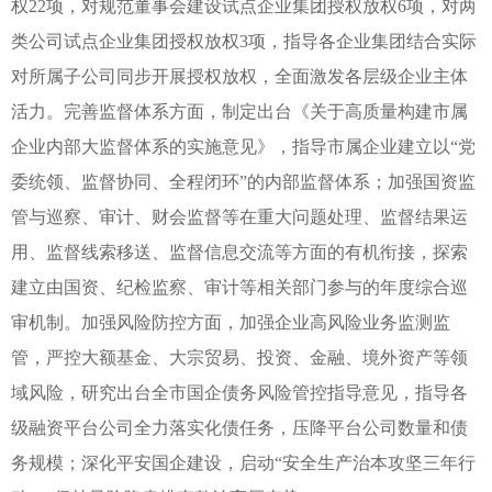
权22项，对规范董事会建设试点企业集团授权放权6项，对两
类公司试点企业集团授权放权3项，指导各企业集团结合实际
对所属子公司同步开展授权放权，全面激发各层级企业主体
活力。完善监督体系方面，制定出台《关于高质量构建市属
企业内部大监督体系的实施意见》，指导市属企业建立以“党
委统领、监督协同、全程闭环”的内部监督体系；加强国资监
管与巡察、审计、财会监督等在重大问题处理、监督结果运
用、监督线索移送、监督信息交流等方面的有机衔接，探索
建立由国资、纪检监察、审计等相关部门参与的年度综合巡
审机制。加强风险防控方面，加强企业高风险业务监测监
管，严控大额基金、大宗贸易、投资、金融、境外资产等领
域风险，研究出台全市国企债务风险管控指导意见，指导各
级融资平台公司全力落实化债任务，压降平台公司数量和债
务规模；深化平安国企建设，启动“安全生产治本攻坚三年行