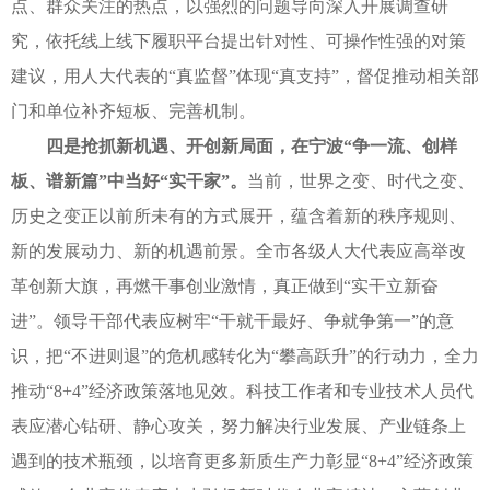
点、群众关注的热点，以强烈的问题导向深入开展调查研
究，依托线上线下履职平台提出针对性、可操作性强的对策
建议，用人大代表的“真监督”体现“真支持”，督促推动相关部
门和单位补齐短板、完善机制。
四是抢抓新机遇、开创新局面，在宁波“争一流、创样
板、谱新篇”中当好“实干家”。
当前，世界之变、时代之变、
历史之变正以前所未有的方式展开，蕴含着新的秩序规则、
新的发展动力、新的机遇前景。全市各级人大代表应高举改
革创新大旗，再燃干事创业激情，真正做到“实干立新奋
进”。领导干部代表应树牢“干就干最好、争就争第一”的意
识，把“不进则退”的危机感转化为“攀高跃升”的行动力，全力
推动“8+4”经济政策落地见效。科技工作者和专业技术人员代
表应潜心钻研、静心攻关，努力解决行业发展、产业链条上
遇到的技术瓶颈，以培育更多新质生产力彰显“8+4”经济政策