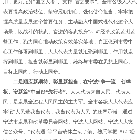
用，更好服务“国之大者”、支撑“省之要事”。全市各级人大代
表要提高政治站位、坚守履职初心、强化使命担当，牢牢把
握高质量发展这个首要任务，主动融入中国式现代化这个大
场景，以战斗的状态、奋进的姿态投身“8+4”经济政策监测监
督工作，勠力同心推动政策有效落实落地，真正做到市委中
心工作部署到哪里，人大代表力量就汇聚到哪里，作用就发
挥到哪里，担当就彰显到哪里，始终与市委在思想上同心、
目标上同向、行动上同步。
二是顺应新期待、彰显新担当，在宁波“争一流、创样
板、谱新篇”中当好“先行者”。
人大代表来自人民、代表人
民，是发展全过程人民民主的主力军。全市各级人大代表应
牢记“人民选我当代表，我当代表为人民”的庄严承诺，通过
宁波市发展和改革委员会网站、宁波人大网站、宁波人大微
信公众号、“代表通”等平台载体主动了解、熟悉掌握“8+4”经