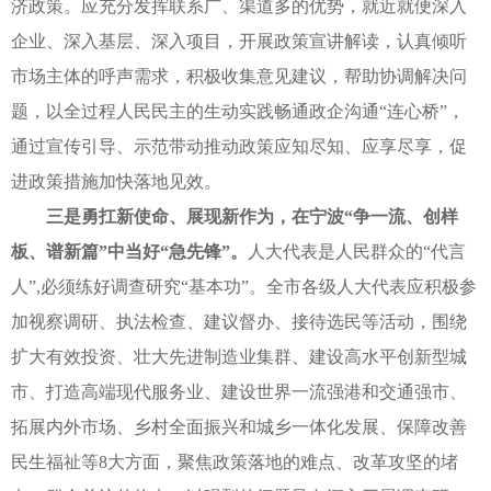
济政策。应充分发挥联系广、渠道多的优势，就近就便深入
企业、深入基层、深入项目，开展政策宣讲解读，认真倾听
市场主体的呼声需求，积极收集意见建议，帮助协调解决问
题，以全过程人民民主的生动实践畅通政企沟通“连心桥”，
通过宣传引导、示范带动推动政策应知尽知、应享尽享，促
进政策措施加快落地见效。
三是勇扛新使命、展现新作为，在宁波“争一流、创样
板、谱新篇”中当好“急先锋”。
人大代表是人民群众的“代言
人”,必须练好调查研究“基本功”。全市各级人大代表应积极参
加视察调研、执法检查、建议督办、接待选民等活动，围绕
扩大有效投资、壮大先进制造业集群、建设高水平创新型城
市、打造高端现代服务业、建设世界一流强港和交通强市、
拓展内外市场、乡村全面振兴和城乡一体化发展、保障改善
民生福祉等8大方面，聚焦政策落地的难点、改革攻坚的堵