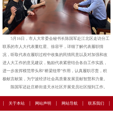
5月16日，市人大常委会秘书长陈国军赴江北区走访分工
联系的市人大代表董红星、徐容平，详细了解代表履职情
况，听取代表在履职过程中收集的民情民意以及对加强和改
进人大工作的意见建议，勉励代表紧密结合各自工作实践，
进一步发挥模范带头和“桥梁纽带”作用，认真履职尽责，积
极献言献策，为宁波经济社会高质量发展贡献智慧和力量。
陈国军还赴庄桥街道天水社区开展党员社区报到工作。
关于本站
网站声明
网站导航
联系我们