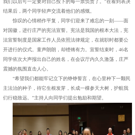
我们以后可一定要对自己投下的每一票负责了。”在看到表决
结果后，两个同学轻声交流着他们的感慨。
惊叹的心情稍作平复，同学们迎来了难忘的一刻——面
对国徽，进行庄严的宪法宣誓。宪法是我国的根本大法，宪
法宣誓制度是国家工作人员依照法律规定，在就职时都要公
开进行的仪式。童声朗朗，却铿锵有力。宣誓结束时，46名
同学依次大声报出自己的姓名，在会议厅内久久激荡，庄严
震撼的氛围直击人心。
“希望我们都能牢记立下的铮铮誓言，在心里种下一颗民
主法治的种子，待它生根发芽，长成一棵参天大树，护航我
们行稳致远。”主持人向同学们提出勉励和期望。