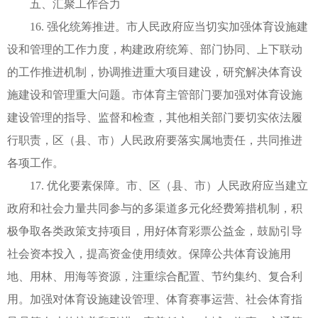
五、汇聚工作合力
16. 强化统筹推进。市人民政府应当切实加强体育设施建
设和管理的工作力度，构建政府统筹、部门协同、上下联动
的工作推进机制，协调推进重大项目建设，研究解决体育设
施建设和管理重大问题。市体育主管部门要加强对体育设施
建设管理的指导、监督和检查，其他相关部门要切实依法履
行职责，区（县、市）人民政府要落实属地责任，共同推进
各项工作。
17. 优化要素保障。市、区（县、市）人民政府应当建立
政府和社会力量共同参与的多渠道多元化经费筹措机制，积
极争取各类政策支持项目，用好体育彩票公益金，鼓励引导
社会资本投入，提高资金使用绩效。保障公共体育设施用
地、用林、用海等资源，注重综合配置、节约集约、复合利
用。加强对体育设施建设管理、体育赛事运营、社会体育指