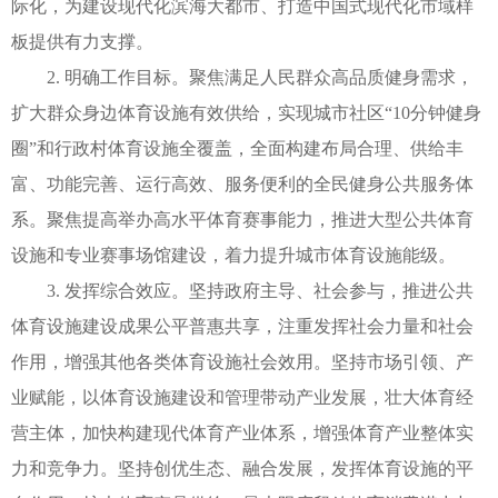
际化，为建设现代化滨海大都市、打造中国式现代化市域样
板提供有力支撑。
2. 明确工作目标。聚焦满足人民群众高品质健身需求，
扩大群众身边体育设施有效供给，实现城市社区“10分钟健身
圈”和行政村体育设施全覆盖，全面构建布局合理、供给丰
富、功能完善、运行高效、服务便利的全民健身公共服务体
系。聚焦提高举办高水平体育赛事能力，推进大型公共体育
设施和专业赛事场馆建设，着力提升城市体育设施能级。
3. 发挥综合效应。坚持政府主导、社会参与，推进公共
体育设施建设成果公平普惠共享，注重发挥社会力量和社会
作用，增强其他各类体育设施社会效用。坚持市场引领、产
业赋能，以体育设施建设和管理带动产业发展，壮大体育经
营主体，加快构建现代体育产业体系，增强体育产业整体实
力和竞争力。坚持创优生态、融合发展，发挥体育设施的平