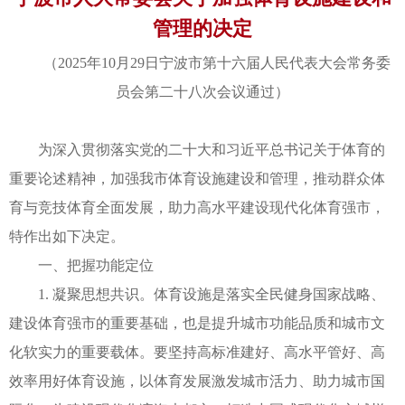
管理的决定
（2025年10月29日宁波市第十六届人民代表大会常务委
员会第二十八次会议通过）
为深入贯彻落实党的二十大和习近平总书记关于体育的
重要论述精神，加强我市体育设施建设和管理，推动群众体
育与竞技体育全面发展，助力高水平建设现代化体育强市，
特作出如下决定。
一、把握功能定位
1. 凝聚思想共识。体育设施是落实全民健身国家战略、
建设体育强市的重要基础，也是提升城市功能品质和城市文
化软实力的重要载体。要坚持高标准建好、高水平管好、高
效率用好体育设施，以体育发展激发城市活力、助力城市国