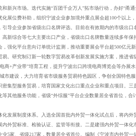
和新兴市场。迭代实施“百团千企万人”拓市场行动，办好“甬通
化展位费补助，组织宁波企业参加境外重点展会超100个以上，其
引导企业参加省级出口名牌评选。目前在有效期内的市级出口名牌
、高新综合等七大主要出口产业，省级出口名牌数量连续多年保
，强化平台意向订单统计监测，推动重要展会平台超500亿元
贸易。研究制订新一轮数字贸易改革创新发展实施方案，推进省
跨境电商+产业带”培育工程，提升宁波出口跨境电商博览会等办展
范城市建设，大力培育省市级服务贸易特色园区，争创全国特色
密集型服务贸易，培育国家文化出口重点企业和重点项目。三是推
等其他服务功能，省级“外综服”平台企业数量居全省首位，合计
体化发展制度体系。入选全国首批内外贸一体化试点后，将内外
展内外贸标准、检验认证、监管等衔接。二是建强内外贸一体化
业5家、省级217家，数量居全省首位。编制《宁波市内外贸