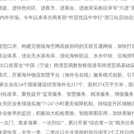
商超、进特色街区、进夜市、进展会、进政府采购目录等“六进”
拓内外市场。今年以来承办商务部“外贸优品中华行”浙江站启动
纽型口岸。构建完善陆海空网高效协同的互联互通网络，加快打
联运体系，优化无水港布局，强化海铁联运、水水中转、沿海捎
“出口前置仓”中国（宁波）跨境贸易数智枢纽港等跨境贸易基础
模式，开展海外物流智慧平台（海外仓在线）服务模式创新。引
家企业在24个国家建设经营海外仓217个、面积374万平方米，
化改革。聚焦提升“监管服务、智慧服务、精准服务、增值服务
关区业务现场实施“7×24”小时通关保障机制。持续提升区域
作业效率的监控，积极加大机检查验、智能审图应用，加快查验作
一次门、查多项事、一次到位”，累计开展“综合查一次”相关任务1
快退快享，全市一类、二类出口企业退税时间压缩至2个工作日内