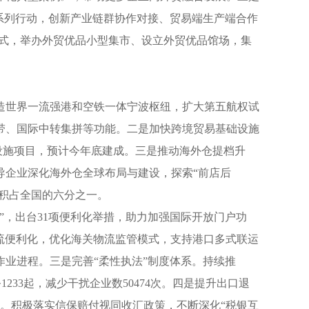
系列行动，创新产业链群协作对接、贸易端生产端合作
仪式，举办外贸优品小型集市、设立外贸优品馆场，集
造世界一流强港和空铁一体宁波枢纽，扩大第五航权试
带、国际中转集拼等功能。二是加快跨境贸易基础设施
设施项目，预计今年底建成。三是推动海外仓提档升
导企业深化海外仓全球布局与建设，探索“前店后
面积占全国的六分之一。
”，出台31项便利化举措，助力加强国际开放门户功
物流便利化，优化海关物流监管模式，支持港口多式联运
业进程。三是完善“柔性执法”制度体系。持续推
233起，减少干扰企业数50474次。四是提升出口退
。积极落实信保赔付视同收汇政策，不断深化“税银互