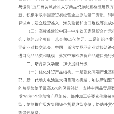
与编制“浙江自贸试验区大宗商品资源配置枢纽建设方
新。积极争取非国营贸易经营企业原油进口资质、铜
算试点，建立经营准入、海关监管和出口退税等集成
（三）高标准建设中国—中东欧国家经贸合作示范
会，签约23个项目，总金额6.5亿美元。二是组织
亚企业对接交流会、中国—斯洛文尼亚企业对接洽谈
进口商品品类和规模，落实中东欧农食产品进口先行
二、培育新兴动能，加快提能升级
（一）优化外贸产品结构。一是强化高端产业基
部、新一代动力电池重大项目落地机遇，加快新能源
的短期险给予最高35%的保费补助。支持中间品贸易
质“链主”企业加快产品组装、部件加工等要素价格
型，复制推广贝发集团绿色贸易典型案例，协助外贸
等绿色壁垒。