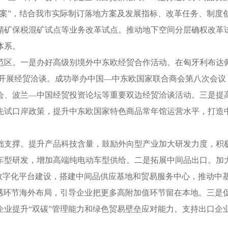
案”，结合我市实际制订落地方案及发展指标、改革任务、制度创
精矿保税混矿试点等业务改革试点。推动地下空间分层确权改革
体系。
区。一是办好高级别境外中东欧经贸合作活动。在匈牙利布达佩
企业开展经贸洽谈。成功举办中国—中东欧国家联合商会第八次会议
会、波兰—中国经贸投资论坛等重要双边经贸洽谈活动。三是提
先试口岸政策，提升中东欧国家特色商品常年馆运营水平，打造
础支撑。提升产品科技含量，鼓励外向型产业加大研发力度，积
车型研发，增加高端纯电动车型供给。二是拓展中间品出口。加
数字化平台建设，搭建中间品供应基地和贸易服务中心，推动中基
敏感环节海外布局，引导企业把更多高附加值环节留在本地。三是
企业提升“双碳”管理能力和绿色贸易壁垒应对能力。支持出口企