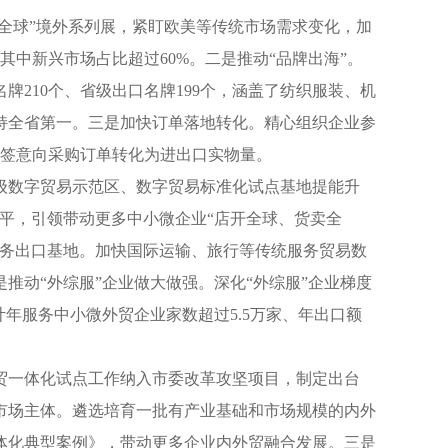
全球”境外系列展，紧盯欧美等传统市场需求变化，加
中新兴市场占比超过60%。二是推动“品牌出海”。
210个、省级出口名牌199个，涵盖了纺织服装、机
持全省第一。三是加快订单落地转化。精心组织企业参
新签意向采购订单转化为进出口实物量。
级数字贸易示范区、数字贸易标准化试点基地提能升
水平，引领带动更多中小微企业“店开全球、货卖全
服务出口基地。加快国际运输、旅行等传统服务贸易数
动“外综服”企业做大做强。深化“外综服”企业梯度
年服务中小微外贸企业家数超过5.5万家、年出口额
贸一体化试点工作纳入市委改革攻坚项目，制定出台
市场主体。遴选培育一批有产业基础和市场规模的内外
一体化典型案例》，带动更多企业内外贸融合发展。三是