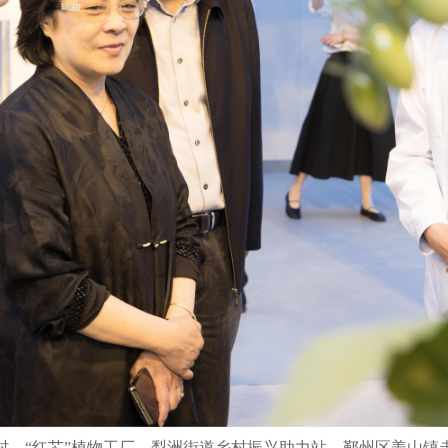
村、“红芯”植物工厂、梨洲街道乡村振兴助力站、鄞州区姜山镇