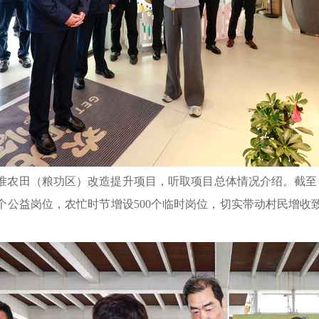
准农田（粮功区）改造提升项目，听取项目总体情况介绍。截至目
30个公益岗位，农忙时节增设500个临时岗位，切实带动村民增