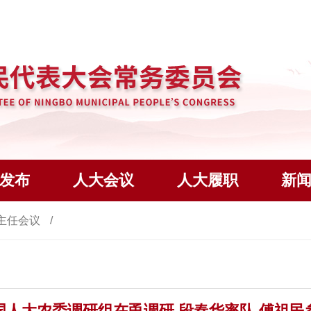
发布
人大会议
人大履职
新
主任会议
国人大农委调研组在甬调研 段春华率队 傅祖民