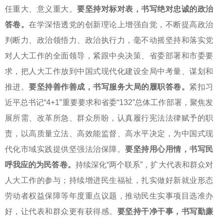
任重大、意义重大。
要坚持对标对表，书写绝对忠诚的政治
答卷。
在学深悟透党的创新理论上增强自觉，不断提高政治
判断力、政治领悟力、政治执行力，毫不动摇坚持和落实党
对人大工作的全面领导，紧跟中央决策、省委部署和市委要
求，把人大工作放到中国式现代化建设全局中考量、谋划和
推进。
要坚持善作善成，书写服务大局的履职答卷。
紧扣习
近平总书记“4+1”重要要求和省委“132”总体工作部署，聚焦发
展所需、改革所急、群众所盼，认真履行宪法法律赋予的职
责，以高质量立法、高效能监督、高水平决定，为中国式现
代化市域实践提供坚强法治保障。
要坚持用心用情，书写民
呼我应的为民答卷。
持续深化“两个联系”，扩大代表和群众对
人大工作的参与；持续增进民生福祉，扎实做好新就业形态
劳动者权益保障等年度重点议题，推动民生实事项目选准办
好，让代表和群众更有获得感。
要坚持干净干事，书写勤廉