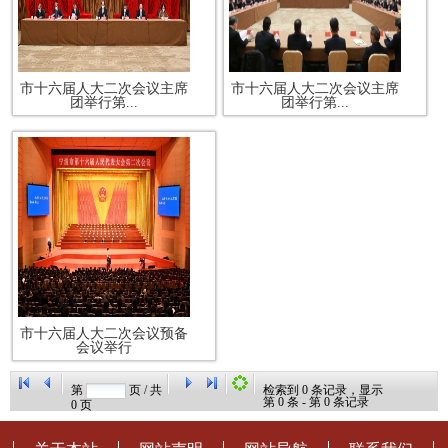
市十六届人大二次会议主席
市十六届人大二次会议主席
团举行第...
团举行第...
市十六届人大二次会议预备
会议举行
第
页 / 共
检索到
0
条记录，显示
第
0
条 - 第
0
条记录
0
页