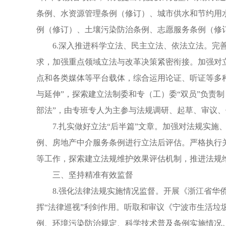
条例、水资源管理条例（修订）、城市供水和节约用
例（修订）、土壤污染防治条例、志愿服务条例（修订
6.深入推进科学立法、民主立法、依法立法。
求，加强重点领域立法与改革决策紧密衔接。加强对立
点和各类媒体等平台载体，综合运用论证、听证等多
与延伸”，探索建立法制委和专（工）委“双员”负责
部法”，由专班专人为主参与法规调研、起草、审议
7.扎实做好立法“后半篇”文章。加强对法规实
例、房地产中介服务条例进行立法后评估。严格执行
等工作，探索建立法规维护效果评估机制，推进法规
三、坚持精准有效监督
8.强化法律法规实施情况监督。开展《浙江省
挥“法律巡视”利剑作用。听取和审议《宁波市生活
例、环境污染防治规定、科学技术普及条例实施情况