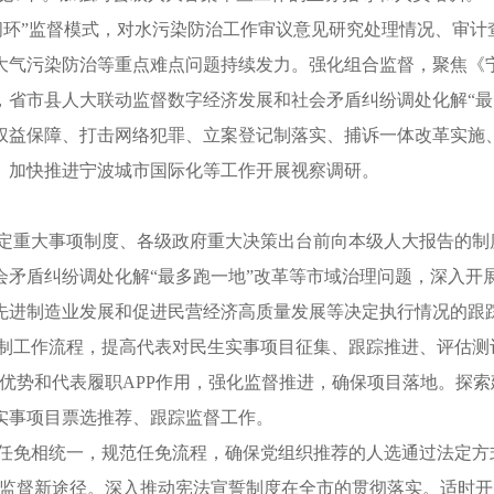
“闭环”监督模式，对水污染防治工作审议意见研究处理情况、审
大气污染防治等重点难点问题持续发力。强化组合监督，聚焦《
，省市县人大联动监督数字经济发展和社会矛盾纠纷调处化解“最
权益保障、打击网络犯罪、立案登记制落实、捕诉一体改革实施、
、加快推进宁波城市国际化等工作开展视察调研。
决定重大事项制度、各级政府重大决策出台前向本级人大报告的
会矛盾纠纷调处化解“最多跑一地”改革等市域治理问题，深入开
先进制造业发展和促进民营经济高质量发展等决定执行情况的跟
决制工作流程，提高代表对民生实事项目征集、跟踪推进、评估测
优势和代表履职APP作用，强化监督推进，确保项目落地。探
实事项目票选推荐、跟踪监督工作。
法任免相统一，规范任免流程，确保党组织推荐的人选通过法定方
后监督新途径。深入推动宪法宣誓制度在全市的贯彻落实。适时