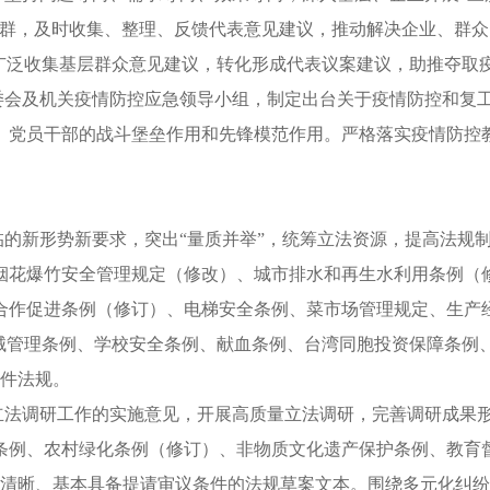
群，及时收集、整理、反馈代表意见建议，推动解决企业、群众
广泛收集基层群众意见建议，转化形成代表议案建议，助推夺取疫
委会及机关疫情防控应急领导小组，制定出台关于疫情防控和复工
、党员干部的战斗堡垒作用和先锋模范作用。严格落实疫情防控
临的新形势新要求，突出“量质并举”，统筹立法资源，提高法规
烟花爆竹安全管理规定（修改）、城市排水和再生水利用条例（
合作促进条例（修订）、电梯安全条例、菜市场管理规定、生产经
机械管理条例、学校安全条例、献血条例、台湾同胞投资保障条例
9件法规。
强立法调研工作的实施意见，开展高质量立法调研，完善调研成果
条例、农村绿化条例（修订）、非物质文化遗产保护条例、教育
述清晰、基本具备提请审议条件的法规草案文本。围绕多元化纠