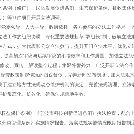
水条例（修订）、民宿发展促进条例、生态保护条例、征收集体
）等11件项目开展立法调研。
完善党委领导、人大主导、政府依托、各方参与的立法工作格局，
法工作的组织协调，深化重要法规起草“双组长”制，破解立法难
种方式，扩大代表和公众立法参与，提升开门立法水平。优化立
制，提高初次审议与后续审议的衔接效率和工作质量。加强立法队
、修改、宣传、解读整个过程；集聚外智外力，广泛开展立法合作
施、配套政策制定情况的跟踪督促，完善新闻发布制度，加大法规
关于建立地方性法规动态维护机制的决定，完善法规清理、立法
维护常态化、长效化，确保法规落地生效。
华侨权益保护条例》《宁波市科技创新促进条例》执法检查，配合
垃圾分类管理条例》实施情况报告。落实法规实施情况限期报告制
。