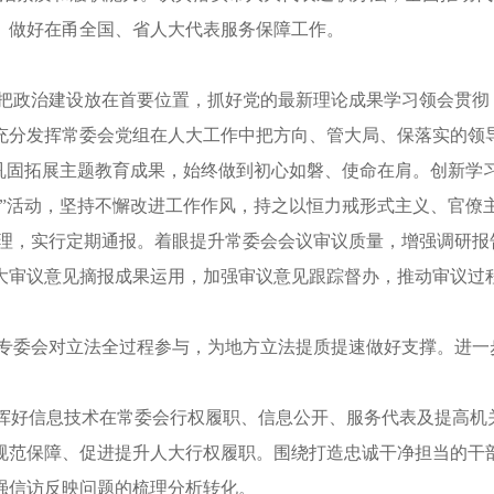
。做好在甬全国、省人大代表服务保障工作。
终把政治建设放在首要位置，抓好党的最新理论成果学习领会贯
充分发挥常委会党组在人大工作中把方向、管大局、保落实的领
巩固拓展主题教育成果，始终做到初心如磐、使命在肩。创新学习
务”活动，坚持不懈改进工作作风，持之以恒力戒形式主义、官僚
管理，实行定期通报。着眼提升常委会会议审议质量，增强调研
大审议意见摘报成果运用，加强审议意见跟踪督办，推动审议过程
大专委会对立法全过程参与，为地方立法提质提速做好支撑。进
，发挥好信息技术在常委会行权履职、信息公开、服务代表及提高
规范保障、促进提升人大行权履职。围绕打造忠诚干净担当的干
强信访反映问题的梳理分析转化。