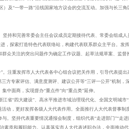
地区）及“一带一路”沿线国家地方议会的交流互动。加强与长三
系”。坚持和完善常委会主任会议成员定期接待代表、常委会组成
同步推进，探索打造特色代表联络站，构建代表联系群众主平台。发
和群众关注的突出问题作为确定工作议题、起草法规草案、监督
提升”。注重发挥市人大代表各中心组合议把关作用，引导代表提出
第三方专家评估、满意度测评、建议公开等“三评一公开”机制，
集中面商，实现督办“重点件”向“重点类”延伸。
焦浙江省“四大建设”、高水平推进市域治理现代化、全国文明城市
主题活动，更好发挥各级人大代表作用。全面推行人大代表督事制
与。坚持代表重要情况通报会制度，组织代表“走进部门”“走进
治素质和履职能力。认真落实市人大代表述职办法，全面推动代