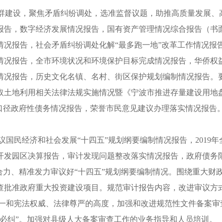
产业集群建设，聚焦矛盾纠纷调处，选准监督议题，助推高质量发展
报告，数字经济发展情况报告，国有资产管理情况综合报告（书
情况报告，社会矛盾纠纷调处化解“最多跑一地”改革工作情况报
情况报告，全市环境状况和环境保护目标完成情况报告，华侨权
情况报告，历史文化名镇、名村、街区保护规划编制情况报告。
土地利用相关法律法规实施情况暨《宁波市推进存量建设用地盘活三
全口径政府性债务情况报告，荣誉市民意见建议办理落实情况报告
议国民经济和社会发展“十四五”规划纲要编制情况报告，2019年
关开发园区决算报告，审计发现问题整改落实情况报告，政府债
合力、精准发力审议好“十四五”规划纲要编制情况。围绕重大财
查批准政府重大投资建设项目。规范审计报告内容，改进审议方
统一和宪法权威、法律尊严的高度，加强和改进规范性文件备案审
必纠”。加强对县级人大备案审查工作的业务指导和人员培训。