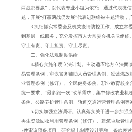
两战都要赢”，以代表专业小组为依托，通过代表微信
题，开展“打赢两战促发展”代表进联络站主题活动，
3.抓细抓实常委会及机关疫情防控工作。成立常
到基层一线服务，充分发挥市人大常委会机关党组织
守土有责、守土担责、守土尽责。
二、强化法规制度供给
4.精心实施年度立法计划。主动适应地方立法面
易管理条例，审议警务辅助人员管理条例、经营燃放
业管理条例（修订）、全民健身条例、职业教育校企
统一要求、“最多跑一次”改革需求，集中修改农业
条例、公路养护管理条例、轨道交通运营管理条例等
5.切实加强立法调研。认真落实关于进一步加
再生资源回收利用管理条例（修订）、建筑垃圾管理
7件审议预备项目，研究提出制度设计完整、条款表