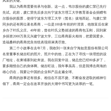
风采的关键。
我认为甬商需要传承与创新。这一点，韦尔股份的虞仁荣已先行
先试。此前，虞仁荣先后多次向宁波东方理工大学教育基金会捐赠韦
尔股份的股票，使得宁波东方理工大学（暂名）拔地而起。与虞仁荣
同乡的还有两位著名甬商，一位是100多年前的叶澄衷，他致富后在家
乡办了叶氏义庄。40年前，曾在叶氏义塾就读的甬商包玉刚，回到家
乡捐资2000万美元兴建宁波大学。三位甬商薪火相传，把爱国爱乡、
造福桑梓的甬商优良传统表现得淋漓尽致。
第二个小故事在去年7月，我收到一张来自宁海如意股份有限公司
名誉董事长储吉旺的照片。照片中的他，正在为了寻找一块理想的设
厂地址，在柬埔寨到处奔波。我在回复中说，储总您已经80多岁了，
要多顾惜自己的身体啊。储吉旺说，我年事虽高，但是我博击商海的
雄心仍在，我要让中国的企业和产品走遍全球。
甬商的故事还有很多。相信在不屈不挠、不断奋发进取的精神引
领下，甬商一定会在改革开放的大潮中书写更为浓厚的一笔。