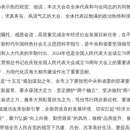
表示热烈祝贺。他说，本次大会在全体代表和与会同志的共同努
进，求真务实、风清气正的大会。全体代表以饱满的政治热情和
牢记嘱托、感恩奋进，高质量完成全年经济社会发展目标任务，在
平新时代中国特色社会主义思想科学指引，是中央和省委坚强领
和人大代表的辛勤付出。2024年也是全国人民代表大会成立7
贯彻总书记在庆祝全国人民代表大会成立70周年大会上的重要
牌，为现代化滨海大都市建设作出了重要贡献。
，是“十五五”规划谋划之年。全市上下要按照中央和省委的部署
新篇章。要永葆强大定力，坚定拥护“两个确立”、坚决做到“两
取奋进之力，服务大局彰显担当之为，笃信笃行阔步新征程。要激
续激活改革创新引擎，全面营造良好发展环境，切实扛起“经济
距”，聚力弘扬“向上向善、勤劳致富”的风尚，做精“品质提升、
团结带领全市人民在党的领导下共建、共创、共享美好生活。要提高