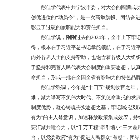
彭佳学代表中共宁波市委，对大会的圆满成功
创优进位的“动员令”，是一次高举旗帜、团结奋
彰显了过硬的履职能力和责任担当。
彭佳学说，刚刚过去的2024年，全市上下
得，根本在于习近平总书记掌舵领航，在于习近
内外各界人士的支持帮助，也饱含着各级人大组织
于坚持和完善人民代表大会制度的重要思想，认真
命担当，形成一批在全国全省有影响力的特色品
彭佳学强调，今年是“十四五”规划收官之年
难，聚力谱写不负伟大时代、不负使命重托的发展
制度优势，凝心铸魂夯实思想之基，牢记嘱托汲
有为”的主人翁意识，加速释放政策集成效应，持
要汇聚共建合力，以“千万工程”牵引缩小“三大差
台，以党委政府“有为”促进人民群众“有感”，