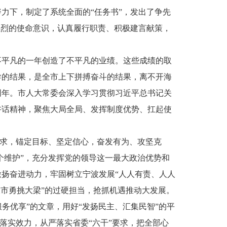
力下，制定了系统全面的“任务书”，发出了争先
强烈的使命意识，认真履行职责、积极建言献策，
不平凡的一年创造了不平凡的业绩。这些成绩的取
导的结果，是全市上下拼搏奋斗的结果，离不开海
0周年。市人大常委会深入学习贯彻习近平总书记关
讲话精神，聚焦大局全局、发挥制度优势、扛起使
要求，锚定目标、坚定信心，奋发有为、攻坚克
个维护”，充分发挥党的领导这一最大政治优势和
扬奋进动力，牢固树立宁波发展“人人有责、人人
大市勇挑大梁”的过硬担当，抢抓机遇推动大发展。
服务优享”的文章，用好“发扬民主、汇集民智”的平
落实效力，从严落实省委“六干”要求，把全部心