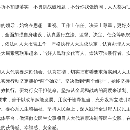
折不扣抓落实，不畏挑战破难题，不分你我强协同，人人都为“上
作的领导，始终在思想上重视、工作上信任、决策上尊重，更好
求，全面加强自身建设，认真履行立法、监督、决定、任免等职
督，依法向人大报告工作，严格执行人大决议决定，认真办理人
展大局紧密联系起来，当好人民群众代言人、崇法守法践行者、
和人大代表要深刻领会、认真贯彻，切实把市委要求落实到人大
实际行动坚定拥护“两个确立”、坚决做到“两个维护”，始终坚
有效执行。要笃行实干担使命。坚持从全局和战略的高度来谋划、
作要求，善于以改革赋能发展、用实干诠释担当，充分发挥立法
势。要心系民生增福祉。坚持人民至上，深入践行全过程人民民
载体平台，做深做实民生实事项目人大代表票决制等民主实践，
众的获得感、幸福感、安全感。