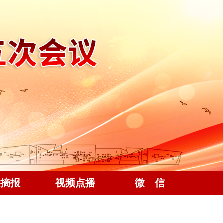
案摘报
视频点播
微 信