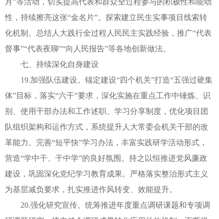
月”等活动，切实提高代表和群众全过程参与的积极性和能动
性，持续擦亮这张“金名片”。探索建立民生实事项目线索转
化机制。总结人大践行全过程人民民主实践经验，推广“代表
督事”“代表夜聊”“向人民报告”等各地创新做法。
七、持续深化自身建设
19.加强队伍建设。锚定建设“四个机关”打造“五强过硬集
体”目标，落实“六干”要求，深化实施在重点工作中锤炼、识
别、使用干部办法和工作述职、学习分享制度，优化项目团
队组织架构和运作方式，系统提升人大常委会机关干部的改
革能力。完善“短平快”学习办法，丰富实践研学活动形式，
营造“学中干、干中学”的良好氛围。持之以恒推进党风廉政
建设，巩固深化党纪学习教育成果。严格落实整治形式主义
为基层减负要求，扎实推进作风转变、效能提升。
20.强化研究宣传。统筹推进年度重点调研课题和专项调