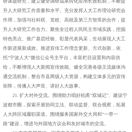
研课题研究，建立健全调研成果转化应用长效机制，不断提
升人大研究工作质量和水平。充分发挥人大工作理论研究会
作用，加强与社科联、党校、高校及第三方智库的合作，提
升人大研究工作合力。聚焦全过程人民民主市域实践，挖掘
特色亮点、推广基层经验、彰显代表风采，生动展现人大工
作新进展新成效。推进宣传工作理念更新、方式创新，依
托“宁波人大”微信公众号主平台，丰富栏目设置和内容供
给，不断增强人大新闻宣传效能。健全完善各级主流媒体沟
通交流机制，整合市县两级人大资源，构建立体多元的宣传
矩阵，传播人大声音、讲好人大故事。
21. 扩大对外交流。围绕助力唱好杭甬“双城记”、建设宁
波都市圈，探索开展协同立法、联动监督、联合视察，拓展
人大跨区域履职渠道。围绕服务国家外交大局和“一带一
路”建设，增进与外国地方议会和友好城市的交流。