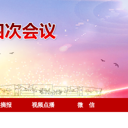
案摘报
视频点播
微 信