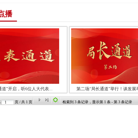
点播
通道”开启，听6位人大代表...
第二场“局长通道”举行！谈发展举.
第
页 / 共
1
页
检索到
3
条记录，显示第
1
条 - 第
3
条记录