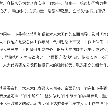
意、真招实策为群众办实事、做好事、解难事，始终协同协力共富
人心齐、泰山移”的澎湃力量，增强“搏激流、立潮头”的魄力胆识
。
70周年。市委将坚持和加强党对人大工作的全面领导，及时研
大工作纳入党委总体工作布局，做到思想上重视、工作上信任、
程人民民主，不断提升围绕中心、服务大局的能力水平，更好将
作，严格执行人大决议决定，全面提升依法行政、依法监察、公
。人大代表要充分发挥植根群众的独特优势、联系群众的纽带作
其常委会和广大人大代表要认真领会、全面贯彻，切实把市委要
增强坚定捍卫“两个确立”、坚决做到“两个维护”的高度自觉，
强化一以贯之的政治定力，保证党委决策部署在人大工作中得到