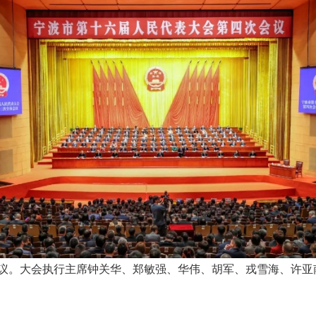
议。大会执行主席钟关华、郑敏强、华伟、胡军、戎雪海、许亚