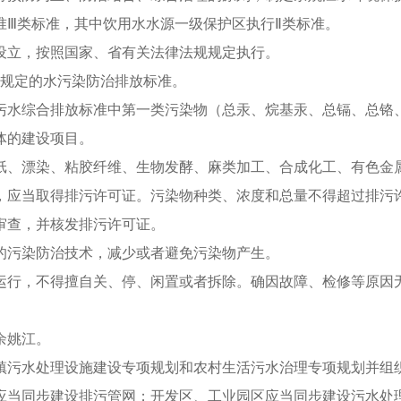
准Ⅲ类标准，其中饮用水水源一级保护区执行Ⅱ类标准。
设立，按照国家、省有关法律法规规定执行。
省规定的水污染防治排放标准。
污水综合排放标准中第一类污染物（总汞、烷基汞、总镉、总铬
体的建设项目。
纸、漂染、粘胶纤维、生物发酵、麻类加工、合成化工、有色金
，应当取得排污许可证。污染物种类、浓度和总量不得超过排污
审查，并核发排污许可证。
的污染防治技术，减少或者避免污染物产生。
运行，不得擅自关、停、闲置或者拆除。确因故障、检修等原因
余姚江。
镇污水处理设施建设专项规划和农村生活污水治理专项规划并组
应当同步建设排污管网；开发区、工业园区应当同步建设污水处