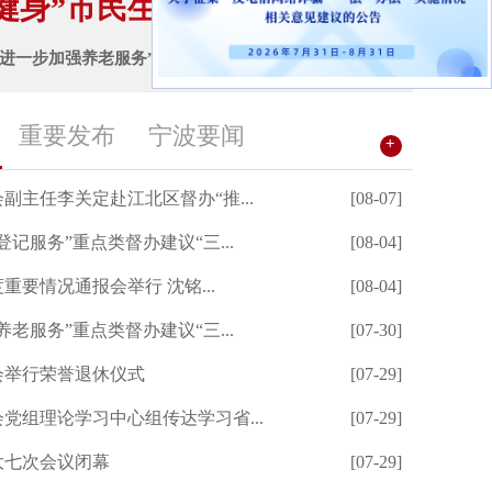
”市民生实...
“进一步加强养老服务”重点类督办建议“三见面”座谈会举行
重要发布
宁波要闻
+
副主任李关定赴江北区督办“推...
[08-07]
市人大
登记服务”重点类督办建议“三...
[08-04]
市人大
度重要情况通报会举行 沈铭...
[08-04]
市人大
养老服务”重点类督办建议“三...
[07-30]
市人大
会举行荣誉退休仪式
[07-29]
市人大
党组理论学习中心组传达学习省...
[07-29]
市人大
大七次会议闭幕
[07-29]
市人大