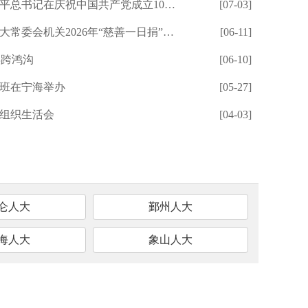
出租房安全管理条例》贯彻实...
中国共产党成立105周年大会上的重要讲话精...
[07-04]
[07-03]
广西：倾
我市人大工作理论研究会
机关2026年“慈善一日捐”活动暖心开启
[07-04]
[06-11]
镇江：以
大梁的使命担当 顾卫卫赴方桥...
年跨鸿沟
[07-04]
[06-10]
海南：人
调研大服务大解题”活动时指...
班在宁海举办
[07-04]
[05-27]
泰州：从
，助力一流强港建设”人大代...
度组织生活会
[07-04]
[04-03]
黄岛：从
仑人大
鄞州人大
海人大
象山人大