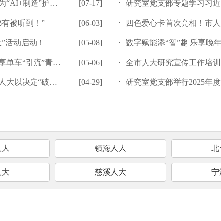
+制造”护航，...
[07-17]
慈溪市人大：孙百南一行调研《宁波市
研究室党支部专题学习习近平总书记在庆祝
都有被听到！”
[06-03]
余姚市人大：张平走访调研
四色爱心卡首次亮相！市人大常委会
人大”活动启动！
[05-08]
奉化区人大：切实扛起为区域发展挑
数字赋能添“智”趣 乐享晚
车“引流”青春力量
[05-06]
鄞州区人大：杨慧芳在开展“大走访大
全市人大研究宣传工作培训
定“破题”涉外...
[04-29]
北仑区人大：“聚焦港口集运行业发展
研究室党支部举行2025年
人大
镇海人大
北
人大
慈溪人大
宁