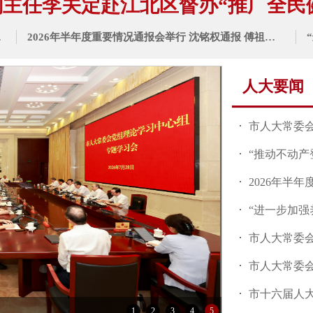
主任李关定赴江北区督办“推广全民健身
谈会举行
2026年半年度重要情况通报会举行 沈铭权通报 傅祖民陈龙出...
人大要闻
市人大常委会
“推动不动产
2026年半年
“进一步加强
市人大常委
市人大常委会
市十六届人
1
2
3
4
5